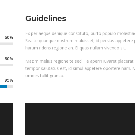
Guidelines
Ex per aeque denique constituto, purto populo molestiae
60%
Sea te quaeque nostrum maluisset, id persius appetere
harum ridens regione an. Ei quas nullam vivendo sit.
80%
Mazim melius regione te sed. Te aperiri iuvaret placerat s
tempor salutatus est, id simul appetere oportere nam. 
omnes tollit graeco.
95%