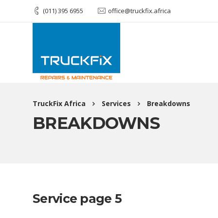
(011) 395 6955
office@truckfix.africa
TruckFix Africa
Services
Breakdowns
BREAKDOWNS
Service page 5