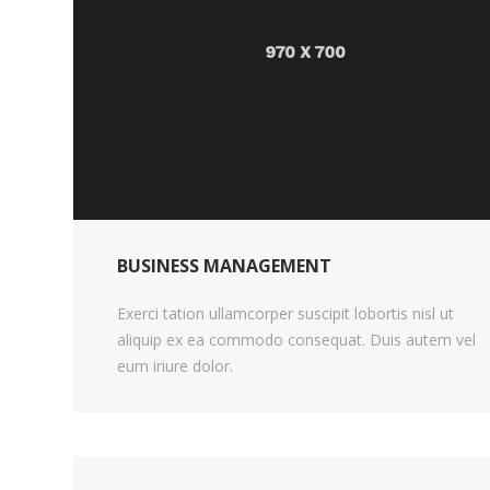
BUSINESS MANAGEMENT
Exerci tation ullamcorper suscipit lobortis nisl ut
aliquip ex ea commodo consequat. Duis autem vel
eum iriure dolor.