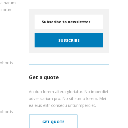
mea harum
dolorum
lobortis
Get a quote
An duo lorem altera gloriatur. No imperdiet
adver sarium pro. No sit sumo lorem. Mei
ea eius elitr consequ unturimperdiet.
lobortis
GET QUOTE