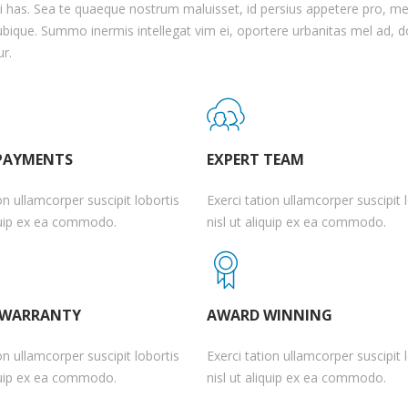
ei has. Sea te quaeque nostrum maluisset, id persius appetere pro, 
l ubique. Summo inermis intellegat vim ei, oportere urbanitas mel ad, 
ur.
 PAYMENTS
EXPERT TEAM
on ullamcorper suscipit lobortis
Exerci tation ullamcorper suscipit 
iquip ex ea commodo.
nisl ut aliquip ex ea commodo.
 WARRANTY
AWARD WINNING
on ullamcorper suscipit lobortis
Exerci tation ullamcorper suscipit 
iquip ex ea commodo.
nisl ut aliquip ex ea commodo.