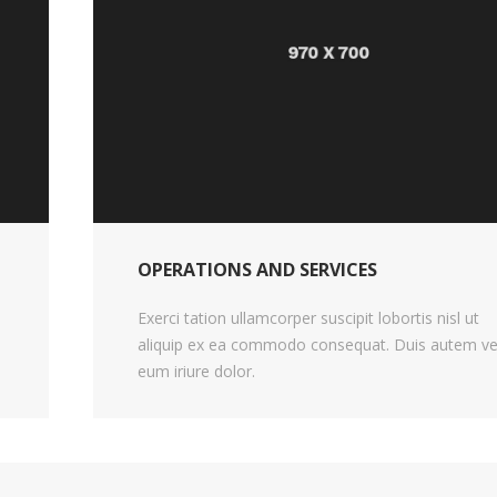
OPERATIONS AND SERVICES
Exerci tation ullamcorper suscipit lobortis nisl ut
aliquip ex ea commodo consequat. Duis autem ve
eum iriure dolor.